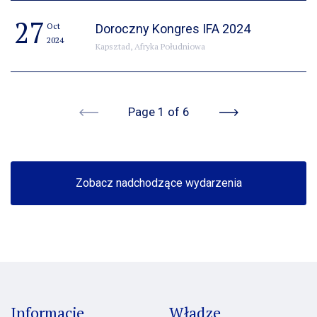
27
Oct
Doroczny Kongres IFA 2024
2024
Kapsztad, Afryka Południowa
Previous
Next
Page 1 of 6
Zobacz nadchodzące wydarzenia
Informacje
Władze