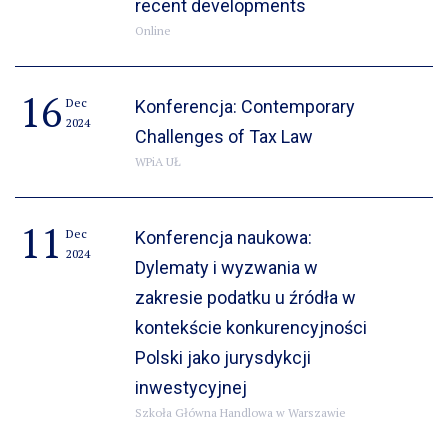
recent developments
Online
16
Dec
Konferencja: Contemporary
2024
Challenges of Tax Law
WPiA UŁ
11
Dec
Konferencja naukowa:
2024
Dylematy i wyzwania w
zakresie podatku u źródła w
kontekście konkurencyjności
Polski jako jurysdykcji
inwestycyjnej
Szkoła Główna Handlowa w Warszawie