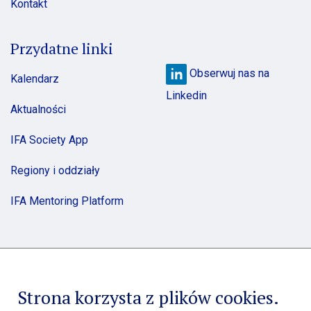
Kontakt
Przydatne linki
Obserwuj nas na
Kalendarz
Linkedin
Aktualności
IFA Society App
Regiony i oddziały
IFA Mentoring Platform
Strona korzysta z plików cookies.
Copyright 2021 IFA Poland. All rights reserved.
Polityka